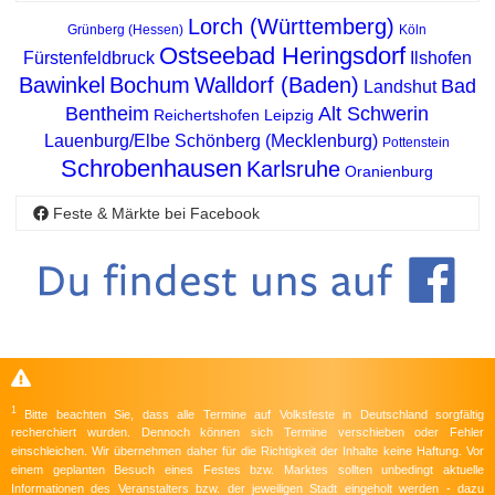
Lorch (Württemberg)
Grünberg (Hessen)
Köln
Ostseebad Heringsdorf
Fürstenfeldbruck
Ilshofen
Bawinkel
Bochum
Walldorf (Baden)
Bad
Landshut
Bentheim
Alt Schwerin
Reichertshofen
Leipzig
Lauenburg/Elbe
Schönberg (Mecklenburg)
Pottenstein
Schrobenhausen
Karlsruhe
Oranienburg
Feste & Märkte bei Facebook
1
Bitte beachten Sie, dass alle Termine auf Volksfeste in Deutschland sorgfältig
recherchiert wurden. Dennoch können sich Termine verschieben oder Fehler
einschleichen. Wir übernehmen daher für die Richtigkeit der Inhalte keine Haftung. Vor
einem geplanten Besuch eines Festes bzw. Marktes sollten unbedingt aktuelle
Informationen des Veranstalters bzw. der jeweiligen Stadt eingeholt werden - dazu