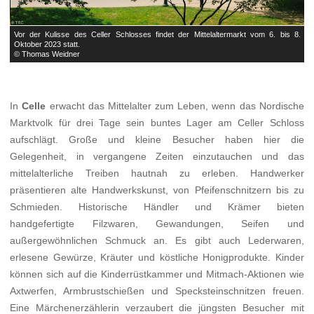
8.
Vor der Kulisse des Celler Schlosses findet der Mittelaltermarkt vom 6. bis 8.
V
Oktober 2023 statt.
O
© Thomas Weidner
©
In
Celle
erwacht das Mittelalter zum Leben, wenn das Nordische
Marktvolk für drei Tage sein buntes Lager am Celler Schloss
aufschlägt. Große und kleine Besucher haben hier die
Gelegenheit, in vergangene Zeiten einzutauchen und das
mittelalterliche Treiben hautnah zu erleben. Handwerker
präsentieren alte Handwerkskunst, von Pfeifenschnitzern bis zu
Schmieden. Historische Händler und Krämer bieten
handgefertigte Filzwaren, Gewandungen, Seifen und
außergewöhnlichen Schmuck an. Es gibt auch Lederwaren,
erlesene Gewürze, Kräuter und köstliche Honigprodukte. Kinder
können sich auf die Kinderrüstkammer und Mitmach-Aktionen wie
Axtwerfen, Armbrustschießen und Specksteinschnitzen freuen.
Eine Märchenerzählerin verzaubert die jüngsten Besucher mit