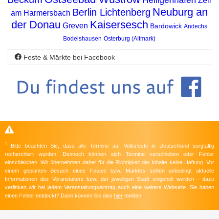
Zell
Neuburg an
Berlin Lichtenberg
am Harmersbach
der Donau
Kaisersesch
Greven
Bardowick
Andechs
Bodelshausen
Osterburg (Altmark)
Feste & Märkte bei Facebook
1
Bitte beachten Sie, dass alle Termine auf Volksfeste in Deutschland sorgfältig
recherchiert wurden. Dennoch können sich Termine verschieben oder Fehler
einschleichen. Wir übernehmen daher für die Richtigkeit der Inhalte keine Haftung. Vor
einem geplanten Besuch eines Festes bzw. Marktes sollten unbedingt aktuelle
Informationen des Veranstalters bzw. der jeweiligen Stadt eingeholt werden - dazu
verlinken wir bei jedem Veranstaltungseintrag auch eine weitere Webseite. Sie haben
einen Fehler entdeckt? Dann können Sie dies
hier
melden.