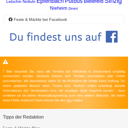
Sinzig
Epfenbach
Putbus
Bielefeld
Letschin
Nottuln
Nieheim
Zeven
Feste & Märkte bei Facebook
1
Bitte beachten Sie, dass alle Termine auf Volksfeste in Deutschland sorgfältig
recherchiert wurden. Dennoch können sich Termine verschieben oder Fehler
einschleichen. Wir übernehmen daher für die Richtigkeit der Inhalte keine Haftung. Vor
einem geplanten Besuch eines Festes bzw. Marktes sollten unbedingt aktuelle
Informationen des Veranstalters bzw. der jeweiligen Stadt eingeholt werden - dazu
verlinken wir bei jedem Veranstaltungseintrag auch eine weitere Webseite. Sie haben
einen Fehler entdeckt? Dann können Sie dies
hier
melden.
Tipps der Redaktion
Feste & Märkte Blog