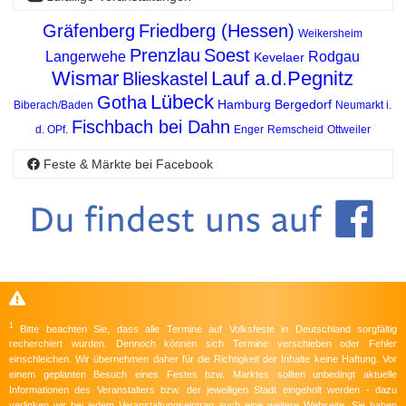
Gräfenberg
Friedberg (Hessen)
Weikersheim
Prenzlau
Soest
Langerwehe
Rodgau
Kevelaer
Wismar
Lauf a.d.Pegnitz
Blieskastel
Lübeck
Gotha
Hamburg Bergedorf
Biberach/Baden
Neumarkt i.
Fischbach bei Dahn
d. OPf.
Enger
Remscheid
Ottweiler
Feste & Märkte bei Facebook
1
Bitte beachten Sie, dass alle Termine auf Volksfeste in Deutschland sorgfältig
recherchiert wurden. Dennoch können sich Termine verschieben oder Fehler
einschleichen. Wir übernehmen daher für die Richtigkeit der Inhalte keine Haftung. Vor
einem geplanten Besuch eines Festes bzw. Marktes sollten unbedingt aktuelle
Informationen des Veranstalters bzw. der jeweiligen Stadt eingeholt werden - dazu
verlinken wir bei jedem Veranstaltungseintrag auch eine weitere Webseite. Sie haben