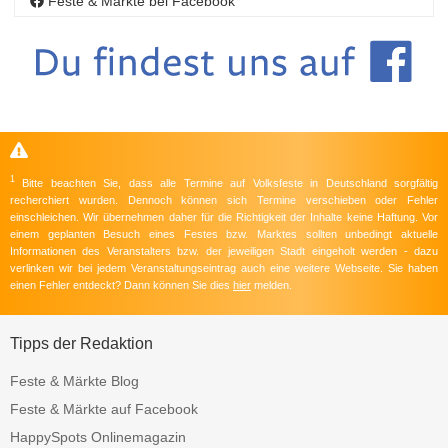
Feste & Märkte bei Facebook
1
Bitte beachten Sie, dass alle Termine auf Volksfeste in Deutschland sorgfältig
recherchiert wurden. Dennoch können sich Termine verschieben oder Fehler
einschleichen. Wir übernehmen daher für die Richtigkeit der Inhalte keine Haftung. Vor
einem geplanten Besuch eines Festes bzw. Marktes sollten unbedingt aktuelle
Informationen des Veranstalters bzw. der jeweiligen Stadt eingeholt werden - dazu
verlinken wir bei jedem Veranstaltungseintrag auch eine weitere Webseite. Sie haben
einen Fehler entdeckt? Dann können Sie dies
hier
melden.
Tipps der Redaktion
Feste & Märkte Blog
Feste & Märkte auf Facebook
HappySpots Onlinemagazin