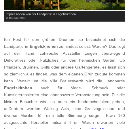
Impressionen von der Landpartie in Engelskirchen
I
© Veranstalter
©
Ein Fest für den grünen Daumen, so bezeichnet sich die
Landpartie in
Engelskirchen
zumindest selbst. Warum? Das liegt
auf der Hand, zahlreiche Aussteller zeigen überwiegend
Dekoratives oder Nützliches für den heimischen Garten. Ob
Pflanzen, Brunnen, Grills oder andere Gartengeräte, es lässt sich
so ziemlich alles finden, was dem eigenen Grün zugute kommen
kann. Verteilt um die Villa Braunswerth wird die Landpartie
Engelskirchen
auch für Mode-, Schmuck oder
Kunstinteressierten eine lohnenswerte Veranstaltung sein. Für die
kleinen Besucher wird es auch ein Kinderschminken geben,
außerdem werden Walking Acts, eine Greifvogelschau und
diverse Musiker für eine tolle Stimmung sorgen. Etwa 160
ausgesuchte Hersteller mitsamt ihren Waren erwarten viele