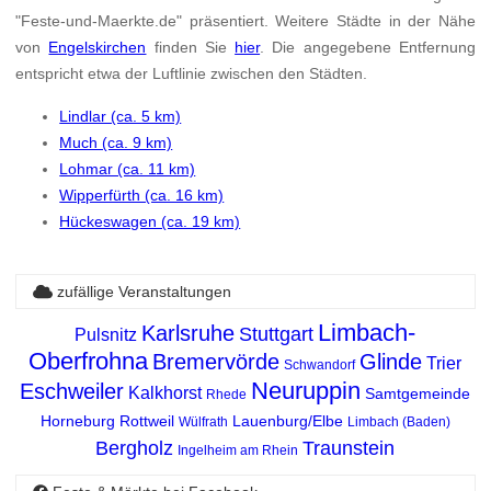
"Feste-und-Maerkte.de" präsentiert. Weitere Städte in der Nähe
von
Engelskirchen
finden Sie
hier
. Die angegebene Entfernung
entspricht etwa der Luftlinie zwischen den Städten.
Lindlar (ca. 5 km)
Much (ca. 9 km)
Lohmar (ca. 11 km)
Wipperfürth (ca. 16 km)
Hückeswagen (ca. 19 km)
zufällige Veranstaltungen
Limbach-
Karlsruhe
Stuttgart
Pulsnitz
Oberfrohna
Bremervörde
Glinde
Trier
Schwandorf
Neuruppin
Eschweiler
Kalkhorst
Samtgemeinde
Rhede
Horneburg
Rottweil
Lauenburg/Elbe
Wülfrath
Limbach (Baden)
Bergholz
Traunstein
Ingelheim am Rhein