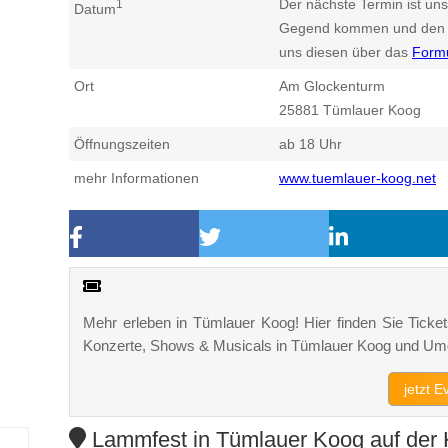
Der nächste Termin ist uns
1
Datum
Gegend kommen und den n
uns diesen über das
Form
Ort
Am Glockenturm
25881
Tümlauer Koog
Öffnungszeiten
ab 18 Uhr
mehr Informationen
www.tuemlauer-koog.net
Mehr erleben in Tümlauer Koog! Hier finden Sie Tickets
Konzerte, Shows & Musicals in Tümlauer Koog und Um
jetzt 
Lammfest in Tümlauer Koog auf der 