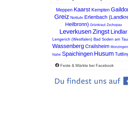
Kaarst
Gaildo
Meppen
Kempten
Greiz
Erlenbach (Landkre
Nottuln
Heilbronn)
Grünkraut
Zschopau
Leverkusen
Zingst
Lindlar
Lengerich (Westfalen)
Bad Soden am Ta
Wassenberg
Crailsheim
Monzingen 
Husum
Spaichingen
Tuttli
Nahe
Feste & Märkte bei Facebook