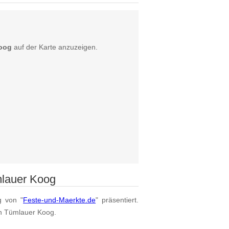
oog
auf der Karte anzuzeigen.
mlauer Koog
g von "
Feste-und-Maerkte.de
" präsentiert.
on Tümlauer Koog.