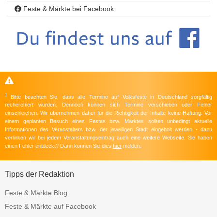
Feste & Märkte bei Facebook
1
Bitte beachten Sie, dass alle Termine auf Volksfeste in Deutschland sorgfältig
recherchiert wurden. Dennoch können sich Termine verschieben oder Fehler
einschleichen. Wir übernehmen daher für die Richtigkeit der Inhalte keine Haftung. Vor
einem geplanten Besuch eines Festes bzw. Marktes sollten unbedingt aktuelle
Informationen des Veranstalters bzw. der jeweiligen Stadt eingeholt werden - dazu
verlinken wir bei jedem Veranstaltungseintrag auch eine weitere Webseite. Sie haben
einen Fehler entdeckt? Dann können Sie dies
hier
melden.
Tipps der Redaktion
Feste & Märkte Blog
Feste & Märkte auf Facebook