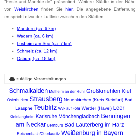
"Feste-und-Maerkte.de" präsentiert. Weitere Städte in der Nähe
von
Weiskirchen
finden Sie
hier
. Die angegebene Entfernung
entspricht etwa der Luftlinie zwischen den Städten.
Mandern (ca. 6 km)
Wadern (ca. 6 km)
Losheim am See (ca. 7 km)
Schmelz (ca. 12 km)
Osburg (ca. 18 km)
zufällige Veranstaltungen
Schmalkalden
Großkmehlen
Kiel
Mülheim an der Ruhr
Strausberg
Neuenkirchen (Kreis Steinfurt)
Bad
Osterburken
Teublitz
Leer
Laasphe
Werder (Havel)
Wyk auf Föhr
Benningen
Karlsruhe
Mönchengladbach
Kleinlangheim
am Neckar
Bad Lauterberg im Harz
Bernburg
Weißenburg in Bayern
Reichenbach/Oberlausitz