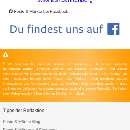
Schorndorf
Feste & Märkte bei Facebook
1
Bitte beachten Sie, dass alle Termine auf Volksfeste in Deutschland sorgfältig
recherchiert wurden. Dennoch können sich Termine verschieben oder Fehler
einschleichen. Wir übernehmen daher für die Richtigkeit der Inhalte keine Haftung. Vor
einem geplanten Besuch eines Festes bzw. Marktes sollten unbedingt aktuelle
Informationen des Veranstalters bzw. der jeweiligen Stadt eingeholt werden - dazu
verlinken wir bei jedem Veranstaltungseintrag auch eine weitere Webseite. Sie haben
einen Fehler entdeckt? Dann können Sie dies
hier
melden.
Tipps der Redaktion
Feste & Märkte Blog
Feste & Märkte auf Facebook