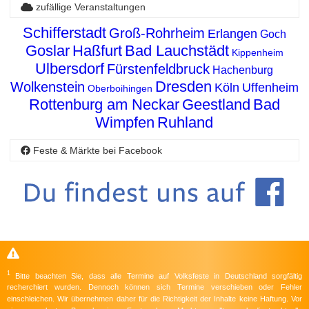
zufällige Veranstaltungen
Schifferstadt
Groß-Rohrheim
Erlangen
Goch
Goslar
Haßfurt
Bad Lauchstädt
Kippenheim
Ulbersdorf
Fürstenfeldbruck
Hachenburg
Dresden
Wolkenstein
Köln
Uffenheim
Oberboihingen
Rottenburg am Neckar
Geestland
Bad
Wimpfen
Ruhland
Feste & Märkte bei Facebook
1
Bitte beachten Sie, dass alle Termine auf Volksfeste in Deutschland sorgfältig
recherchiert wurden. Dennoch können sich Termine verschieben oder Fehler
einschleichen. Wir übernehmen daher für die Richtigkeit der Inhalte keine Haftung. Vor