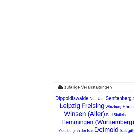
zufällige Veranstaltungen
Dippoldiswalde
Senftenberg
Neu-Ulm
Leipzig
Freising
Rhein
Würzburg
Winsen (Aller)
Bad Staffelstein
Hemmingen (Württemberg
Detmold
Salzgitt
Moosburg an der Isar