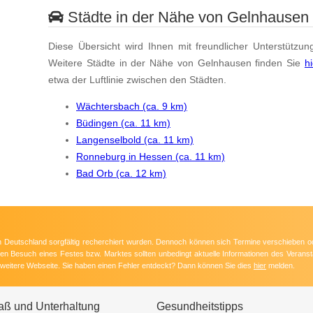
Städte in der Nähe von Gelnhausen
Diese Übersicht wird Ihnen mit freundlicher Unterstützun
Weitere Städte in der Nähe von Gelnhausen finden Sie
hi
etwa der Luftlinie zwischen den Städten.
Wächtersbach (ca. 9 km)
Büdingen (ca. 11 km)
Langenselbold (ca. 11 km)
Ronneburg in Hessen (ca. 11 km)
Bad Orb (ca. 12 km)
 in Deutschland sorgfältig recherchiert wurden. Dennoch können sich Termine verschieben o
nten Besuch eines Festes bzw. Marktes sollten unbedingt aktuelle Informationen des Veransta
e weitere Webseite. Sie haben einen Fehler entdeckt? Dann können Sie dies
hier
melden.
aß und Unterhaltung
Gesundheitstipps