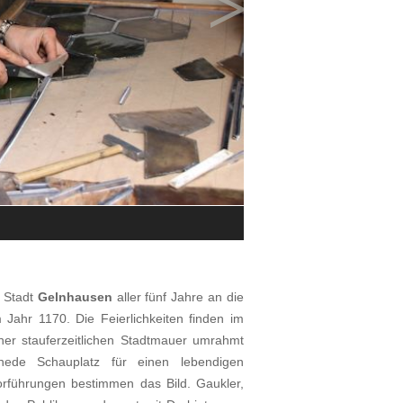
>
Impressionen von der Historischen 
© Tourist-Information Gelnhausen
e Stadt
Gelnhausen
aller fünf Jahre an die
 Jahr 1170. Die Feierlichkeiten finden im
iner stauferzeitlichen Stadtmauer umrahmt
nede Schauplatz für einen lebendigen
rführungen bestimmen das Bild. Gaukler,