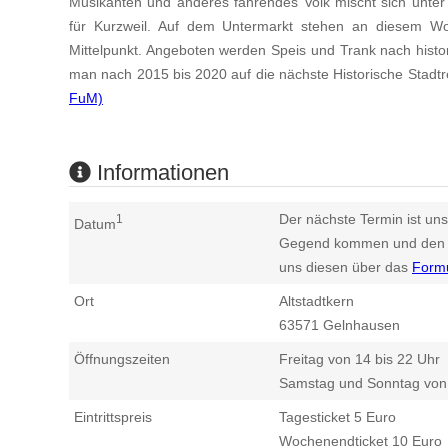
Musikanten und anderes fahrendes Volk mischt sich unter
für Kurzweil. Auf dem Untermarkt stehen an diesem W
Mittelpunkt. Angeboten werden Speis und Trank nach histo
man nach 2015 bis 2020 auf die nächste Historische Stadtr
FuM)
Informationen
Der nächste Termin ist uns
1
Datum
Gegend kommen und den n
uns diesen über das
Form
Ort
Altstadtkern
63571
Gelnhausen
Öffnungszeiten
Freitag von 14 bis 22 Uhr
Samstag und Sonntag von 
Eintrittspreis
Tagesticket 5 Euro
Wochenendticket 10 Euro