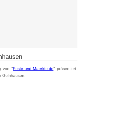
lnhausen
g von "
Feste-und-Maerkte.de
" präsentiert.
on Gelnhausen.