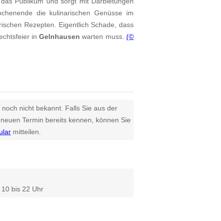
 das Publikum und sorgt mit Darbietungen
ochenende die kulinarischen Genüsse im
rischen Rezepten. Eigentlich Schade, dass
echtsfeier in
Gelnhausen
warten muss.
(©
 noch nicht bekannt. Falls Sie aus der
euen Termin bereits kennen, können Sie
ular
mitteilen.
10 bis 22 Uhr