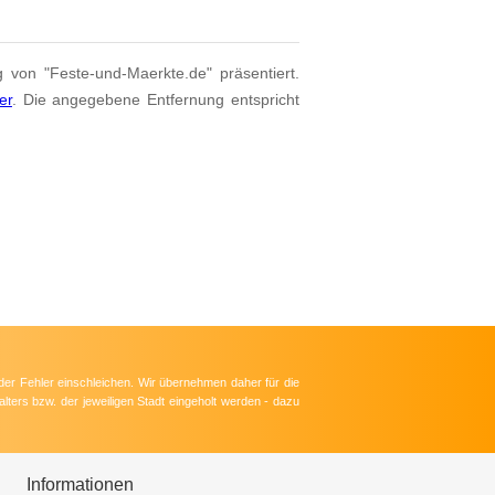
g von "Feste-und-Maerkte.de" präsentiert.
er
. Die angegebene Entfernung entspricht
der Fehler einschleichen. Wir übernehmen daher für die
lters bzw. der jeweiligen Stadt eingeholt werden - dazu
Informationen