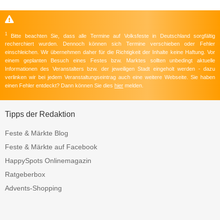
1
Bitte beachten Sie, dass alle Termine auf Volksfeste in Deutschland sorgfältig
recherchiert wurden. Dennoch können sich Termine verschieben oder Fehler
einschleichen. Wir übernehmen daher für die Richtigkeit der Inhalte keine Haftung. Vor
einem geplanten Besuch eines Festes bzw. Marktes sollten unbedingt aktuelle
Informationen des Veranstalters bzw. der jeweiligen Stadt eingeholt werden - dazu
verlinken wir bei jedem Veranstaltungseintrag auch eine weitere Webseite. Sie haben
einen Fehler entdeckt? Dann können Sie dies
hier
melden.
Tipps der Redaktion
Feste & Märkte Blog
Feste & Märkte auf Facebook
HappySpots Onlinemagazin
Ratgeberbox
Advents-Shopping