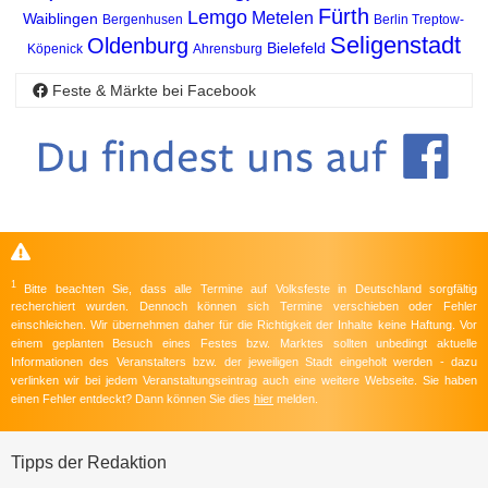
Fürth
Lemgo
Metelen
Waiblingen
Bergenhusen
Berlin Treptow-
Seligenstadt
Oldenburg
Bielefeld
Köpenick
Ahrensburg
Feste & Märkte bei Facebook
1
Bitte beachten Sie, dass alle Termine auf Volksfeste in Deutschland sorgfältig
recherchiert wurden. Dennoch können sich Termine verschieben oder Fehler
einschleichen. Wir übernehmen daher für die Richtigkeit der Inhalte keine Haftung. Vor
einem geplanten Besuch eines Festes bzw. Marktes sollten unbedingt aktuelle
Informationen des Veranstalters bzw. der jeweiligen Stadt eingeholt werden - dazu
verlinken wir bei jedem Veranstaltungseintrag auch eine weitere Webseite. Sie haben
einen Fehler entdeckt? Dann können Sie dies
hier
melden.
Tipps der Redaktion