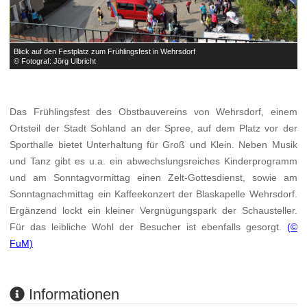
Blick auf den Festplatz zum Frühlingsfest in Wehrsdorf
B
© Fotograf: Jörg Ulbricht
©
Das Frühlingsfest des Obstbauvereins von Wehrsdorf, einem
Ortsteil der Stadt Sohland an der Spree, auf dem Platz vor der
Sporthalle bietet Unterhaltung für Groß und Klein. Neben Musik
und Tanz gibt es u.a. ein abwechslungsreiches Kinderprogramm
und am Sonntagvormittag einen Zelt-Gottesdienst, sowie am
Sonntagnachmittag ein Kaffeekonzert der Blaskapelle Wehrsdorf.
Ergänzend lockt ein kleiner Vergnügungspark der Schausteller.
Für das leibliche Wohl der Besucher ist ebenfalls gesorgt.
(©
FuM)
Informationen