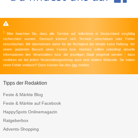
1
Bitte beachten Sie, dass alle Termine auf Volksfeste in Deutschland sorgfältig
recherchiert wurden. Dennoch können sich Termine verschieben oder Fehler
einschleichen. Wir übernehmen daher für die Richtigkeit der Inhalte keine Haftung. Vor
einem geplanten Besuch eines Festes bzw. Marktes sollten unbedingt aktuelle
Informationen des Veranstalters bzw. der jeweiligen Stadt eingeholt werden - dazu
verlinken wir bei jedem Veranstaltungseintrag auch eine weitere Webseite. Sie haben
einen Fehler entdeckt? Dann können Sie dies
hier
melden.
Tipps der Redaktion
Feste & Märkte Blog
Feste & Märkte auf Facebook
HappySpots Onlinemagazin
Ratgeberbox
Advents-Shopping