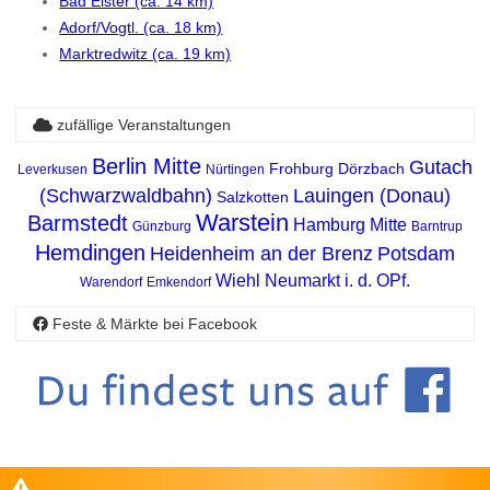
Bad Elster (ca. 14 km)
Adorf/Vogtl. (ca. 18 km)
Marktredwitz (ca. 19 km)
zufällige Veranstaltungen
Berlin Mitte
Gutach
Frohburg
Dörzbach
Leverkusen
Nürtingen
(Schwarzwaldbahn)
Lauingen (Donau)
Salzkotten
Warstein
Barmstedt
Hamburg Mitte
Günzburg
Barntrup
Hemdingen
Heidenheim an der Brenz
Potsdam
Wiehl
Neumarkt i. d. OPf.
Warendorf
Emkendorf
Feste & Märkte bei Facebook