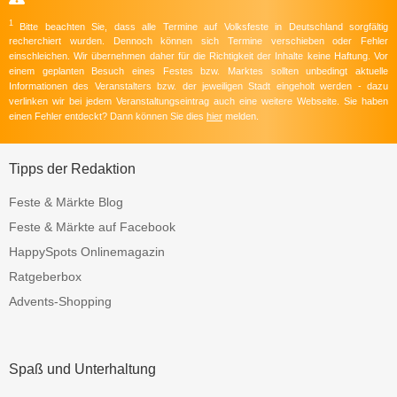
1
Bitte beachten Sie, dass alle Termine auf Volksfeste in Deutschland sorgfältig
recherchiert wurden. Dennoch können sich Termine verschieben oder Fehler
einschleichen. Wir übernehmen daher für die Richtigkeit der Inhalte keine Haftung. Vor
einem geplanten Besuch eines Festes bzw. Marktes sollten unbedingt aktuelle
Informationen des Veranstalters bzw. der jeweiligen Stadt eingeholt werden - dazu
verlinken wir bei jedem Veranstaltungseintrag auch eine weitere Webseite. Sie haben
einen Fehler entdeckt? Dann können Sie dies
hier
melden.
Tipps der Redaktion
Feste & Märkte Blog
Feste & Märkte auf Facebook
HappySpots Onlinemagazin
Ratgeberbox
Advents-Shopping
Spaß und Unterhaltung