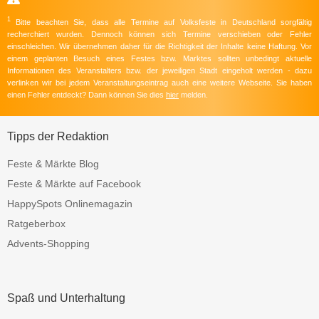
1
Bitte beachten Sie, dass alle Termine auf Volksfeste in Deutschland sorgfältig
recherchiert wurden. Dennoch können sich Termine verschieben oder Fehler
einschleichen. Wir übernehmen daher für die Richtigkeit der Inhalte keine Haftung. Vor
einem geplanten Besuch eines Festes bzw. Marktes sollten unbedingt aktuelle
Informationen des Veranstalters bzw. der jeweiligen Stadt eingeholt werden - dazu
verlinken wir bei jedem Veranstaltungseintrag auch eine weitere Webseite. Sie haben
einen Fehler entdeckt? Dann können Sie dies
hier
melden.
Tipps der Redaktion
Feste & Märkte Blog
Feste & Märkte auf Facebook
HappySpots Onlinemagazin
Ratgeberbox
Advents-Shopping
Spaß und Unterhaltung