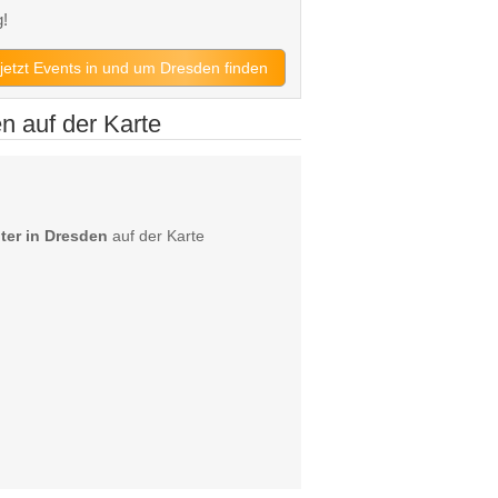
!
jetzt Events in und um Dresden finden
n auf der Karte
ter in Dresden
auf der Karte