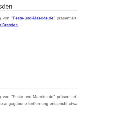
esden
g von "
Feste-und-Maerkte.de
" präsentiert.
on Dresden
.
g von "Feste-und-Maerkte.de" präsentiert.
Die angegebene Entfernung entspricht etwa