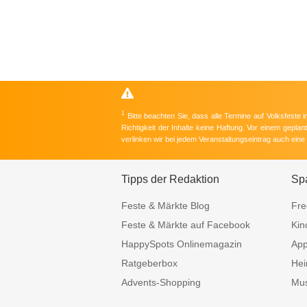
1
Bitte beachten Sie, dass alle Termine auf Volksfeste
Richtigkeit der Inhalte keine Haftung. Vor einem gepla
verlinken wir bei jedem Veranstaltungseintrag auch ein
Tipps der Redaktion
Sp
Feste & Märkte Blog
Fre
Feste & Märkte auf Facebook
Kin
HappySpots Onlinemagazin
Ap
Ratgeberbox
Hei
Advents-Shopping
Mus