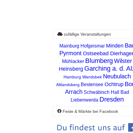
zufällige Veranstaltungen
Ba
Minden
Mainburg
Hofgeismar
Pyrmont
Ostseebad Dierhage
Blumberg
Wilster
Mühlacker
Garching a. d. Al
Heinsberg
Neubulach
Hamburg Wandsbek
Bo
Ochtrup
Bestensee
Altlandsberg
Arrach
Schwäbisch Hall
Bad
Dresden
Liebenwerda
Feste & Märkte bei Facebook