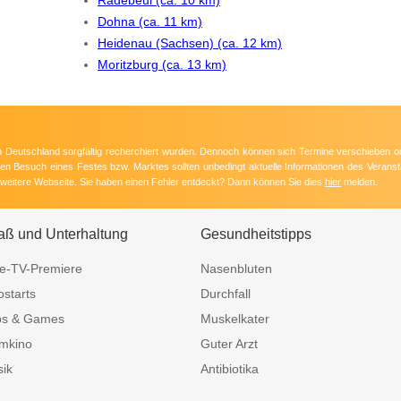
Dohna (ca. 11 km)
Heidenau (Sachsen) (ca. 12 km)
Moritzburg (ca. 13 km)
 in Deutschland sorgfältig recherchiert wurden. Dennoch können sich Termine verschieben o
nten Besuch eines Festes bzw. Marktes sollten unbedingt aktuelle Informationen des Veransta
e weitere Webseite. Sie haben einen Fehler entdeckt? Dann können Sie dies
hier
melden.
aß und Unterhaltung
Gesundheitstipps
e-TV-Premiere
Nasenbluten
ostarts
Durchfall
ps & Games
Muskelkater
mkino
Guter Arzt
ik
Antibiotika