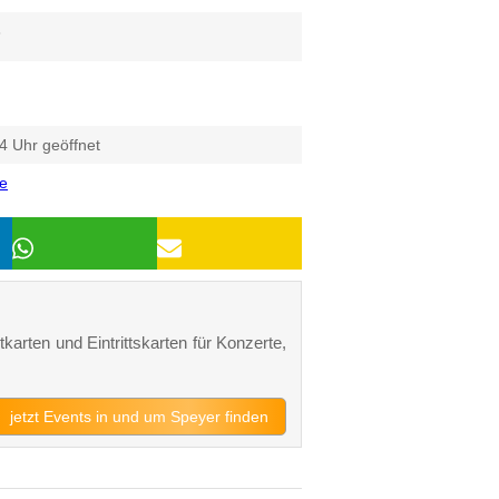
6
4 Uhr geöffnet
de
karten und Eintrittskarten für Konzerte,
jetzt Events in und um Speyer finden