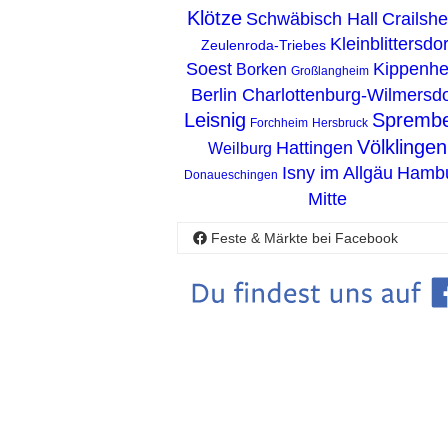
Klötze
Schwäbisch Hall
Crailsh
Kleinblittersdor
Zeulenroda-Triebes
Soest
Kippenh
Borken
Großlangheim
Berlin Charlottenburg-Wilmersdo
Leisnig
Spremb
Forchheim
Hersbruck
Völklingen
Hattingen
Weilburg
Isny im Allgäu
Hamb
Donaueschingen
Mitte
Feste & Märkte bei Facebook