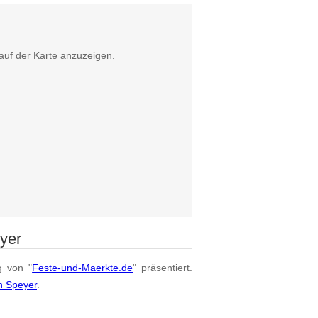
auf der Karte anzuzeigen.
yer
g von "
Feste-und-Maerkte.de
" präsentiert.
n Speyer
.