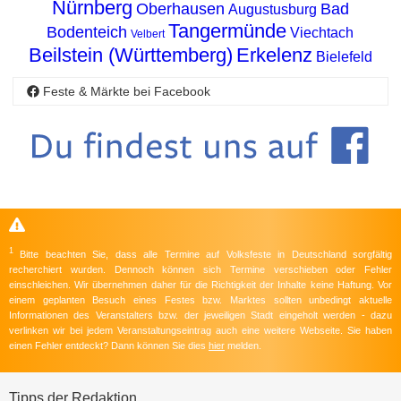
Nürnberg
Oberhausen
Bad
Augustusburg
Tangermünde
Bodenteich
Viechtach
Velbert
Beilstein (Württemberg)
Erkelenz
Bielefeld
Feste & Märkte bei Facebook
1
Bitte beachten Sie, dass alle Termine auf Volksfeste in Deutschland sorgfältig
recherchiert wurden. Dennoch können sich Termine verschieben oder Fehler
einschleichen. Wir übernehmen daher für die Richtigkeit der Inhalte keine Haftung. Vor
einem geplanten Besuch eines Festes bzw. Marktes sollten unbedingt aktuelle
Informationen des Veranstalters bzw. der jeweiligen Stadt eingeholt werden - dazu
verlinken wir bei jedem Veranstaltungseintrag auch eine weitere Webseite. Sie haben
einen Fehler entdeckt? Dann können Sie dies
hier
melden.
Tipps der Redaktion