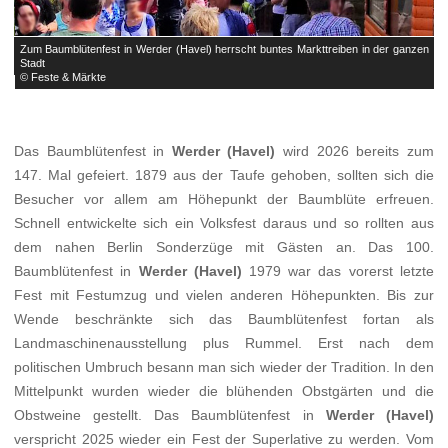
Zum Baumblütenfest in Werder (Havel) herrscht buntes Markttreiben in der ganzen
B
Stadt
©
© Feste & Märkte
Das Baumblütenfest in
Werder (Havel)
wird 2026 bereits zum
147. Mal gefeiert. 1879 aus der Taufe gehoben, sollten sich die
Besucher vor allem am Höhepunkt der Baumblüte erfreuen.
Schnell entwickelte sich ein Volksfest daraus und so rollten aus
dem nahen Berlin Sonderzüge mit Gästen an. Das 100.
Baumblütenfest in
Werder (Havel)
1979 war das vorerst letzte
Fest mit Festumzug und vielen anderen Höhepunkten. Bis zur
Wende beschränkte sich das Baumblütenfest fortan als
Landmaschinenausstellung plus Rummel. Erst nach dem
politischen Umbruch besann man sich wieder der Tradition. In den
Mittelpunkt wurden wieder die blühenden Obstgärten und die
Obstweine gestellt. Das Baumblütenfest in
Werder (Havel)
verspricht 2025 wieder ein Fest der Superlative zu werden. Vom