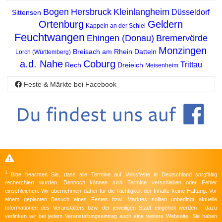
Bogen
Hersbruck
Kleinlangheim
Düsseldorf
Sittensen
Ortenburg
Geldern
Kappeln an der Schlei
Feuchtwangen
Ehingen (Donau)
Bremervörde
Monzingen
Breisach am Rhein
Datteln
Lorch (Württemberg)
a.d. Nahe
Coburg
Trittau
Rech
Dreieich
Meisenheim
Feste & Märkte bei Facebook
1
Bitte beachten Sie, dass alle Termine auf Volksfeste in Deutschland sorgfältig
recherchiert wurden. Dennoch können sich Termine verschieben oder Fehler
einschleichen. Wir übernehmen daher für die Richtigkeit der Inhalte keine Haftung. Vor
einem geplanten Besuch eines Festes bzw. Marktes sollten unbedingt aktuelle
Informationen des Veranstalters bzw. der jeweiligen Stadt eingeholt werden - dazu
verlinken wir bei jedem Veranstaltungseintrag auch eine weitere Webseite. Sie haben