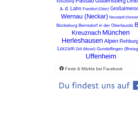
Passau
Gudensberg
Limb
Kreuzberg
a. d. Lahn
Großalmero
Frankfurt (Oder)
Wernau (Neckar)
Neustadt (Hesse
Bückeburg
Bernsdorf in der Oberlausitz
München
Kreuznach
Herleshausen
Alpen
Rehburg
Loccum
Gundelfingen (Breis
Zell (Mosel)
Uffenheim
Feste & Märkte bei Facebook