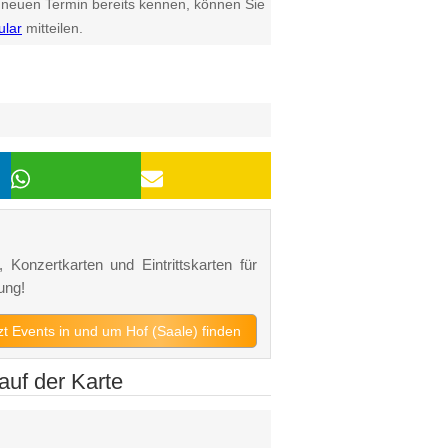
euen Termin bereits kennen, können Sie
ular
mitteilen.
 Konzertkarten und Eintrittskarten für
ung!
tzt Events in und um Hof (Saale) finden
auf der Karte