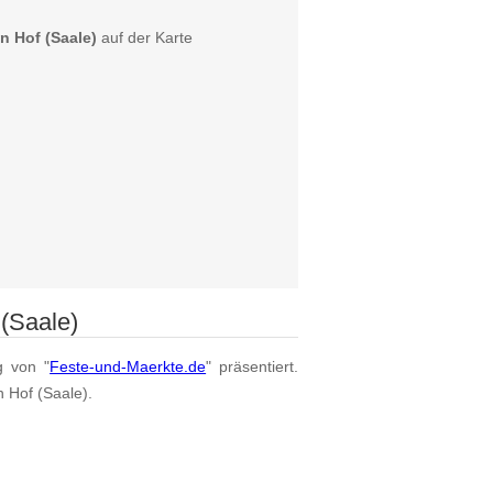
in Hof (Saale)
auf der Karte
(Saale)
g von "
Feste-und-Maerkte.de
" präsentiert.
n Hof (Saale).