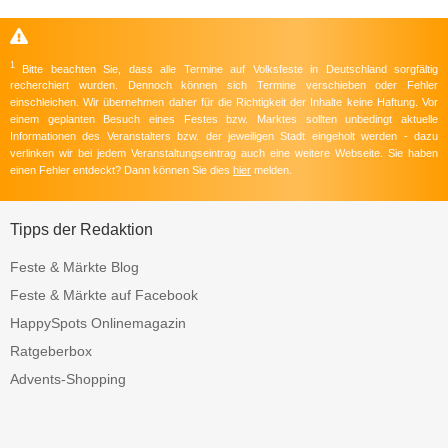
1
Bitte beachten Sie, dass alle Termine auf Volksfeste in Deutschland sorgfältig
recherchiert wurden. Dennoch können sich Termine verschieben oder Fehler
einschleichen. Wir übernehmen daher für die Richtigkeit der Inhalte keine Haftung. Vor
einem geplanten Besuch eines Festes bzw. Marktes sollten unbedingt aktuelle
Informationen des Veranstalters bzw. der jeweiligen Stadt eingeholt werden - dazu
verlinken wir bei jedem Veranstaltungseintrag auch eine weitere Webseite. Sie haben
einen Fehler entdeckt? Dann können Sie dies
hier
melden.
Tipps der Redaktion
Feste & Märkte Blog
Feste & Märkte auf Facebook
HappySpots Onlinemagazin
Ratgeberbox
Advents-Shopping